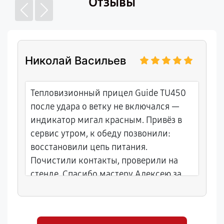
Отзывы
Николай Васильев
Тепловизионный прицел Guide TU450
после удара о ветку не включался —
индикатор мигал красным. Привёз в
сервис утром, к обеду позвонили:
восстановили цепь питания.
Почистили контакты, проверили на
стенде. Спасибо мастеру Алексею за
оперативность и советы по защите от
пыли в лесу. Цены нормальные,
гарантия 8 месяцев, выдали акт.